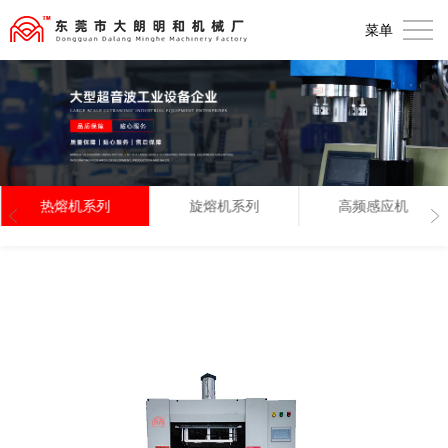
首
菜单
页
关
于
产
我
品
解
们
展
决
新
热熔机系列
旋熔机系列
高频感应机
示
方
闻
联
案
动
系
态
我
们