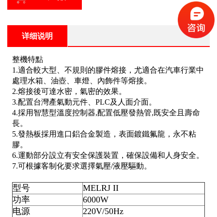
详细说明
整機特點
1.適合較大型、不規則的膠件熔接，尤適合在汽車行業中
處理水箱、油壺、車燈、內飾件等熔接。
2.熔接後可達水密，氣密的效果。
3.配置台灣產氣動元件、PLC及人面介面。
4.採用智慧型溫度控制器,配置低壓發熱管,既安全且壽命
長。
5.發熱板採用進口鋁合金製造，表面鍍鐵氟龍，永不粘
膠。
6.運動部分設立有安全保護裝置，確保設備和人身安全。
7.可根據客制化要求選擇氣壓/液壓驅動。
型号
MELRJ II
功率
6000W
电源
220V/50Hz