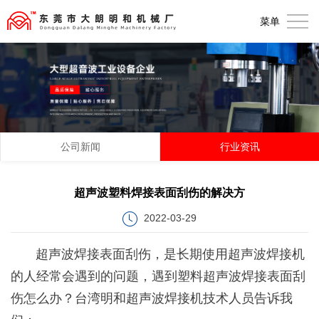
首
菜单
页
关
于
产
我
品
解
们
展
决
新
公司新闻
行业资讯
示
方
闻
联
超声波塑料焊接表面刮伤的解决方
案
动
系
2022-03-29
态
我
超声波焊接表面刮伤，是长期使用超声波焊接机
的人经常会遇到的问题，遇到塑料超声波焊接表面刮
们
伤怎么办？台湾明和超声波焊接机技术人员告诉我